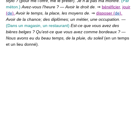
stylo ?
(pour me l'offrir, me le prêter).
Je n'ai pas ma montre.
(Par
méton.)
Avez-vous l'heure ?
—
Avoir le droit de.
⇒
bénéficier
,
jouir
(
de
).
Avoir le temps, la place, les moyens de.
⇒
disposer (
de
).
Avoir de la chance; des diplômes; un métier, une occupation.
—
(Dans un magasin, un restaurant)
Est-ce que vous avez des
bières belges ? Qu'est-ce que vous avez comme bordeaux ?
—
Nous avons eu du beau temps, de la pluie, du soleil
(en un temps
et un lieu donné).