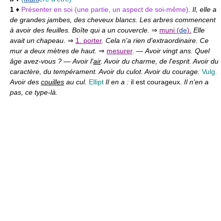
1
♦
Présenter en soi (une partie, un aspect de soi-même).
Il, elle a
de grandes jambes, des cheveux blancs. Les arbres commencent
à avoir des feuilles. Boîte qui a un couvercle.
⇒
muni (
de
).
Elle
avait un chapeau.
⇒
1. porter
.
Cela n'a rien d'extraordinaire. Ce
mur a deux mètres de haut.
⇒
mesurer
.
—
Avoir vingt ans. Quel
âge avez-vous ?
—
Avoir l'
air
. Avoir du charme, de l'esprit. Avoir du
caractère, du tempérament. Avoir du culot. Avoir du courage.
Vulg.
Avoir des
couilles
au cul.
Ellipt
Il en a :
il est courageux.
Il n'en a
pas, ce type-là.