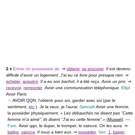
2
♦
Entrer en possession de.
⇒
obtenir
,
se procurer
.
Il est devenu
difficile d'avoir un logement. J'ai eu ce livre pour presque rien.
⇒
acheter
,
acquérir
.
Il a eu son bachot,
il a été reçu.
Avoir un prix.
⇒
recevoir
,
remporter
.
Avoir une communication téléphonique.
Ellipt
Avoir Paris.
♢ AVOIR QQN,
l'obtenir pour soi, garder avec soi (par le
sentiment,
etc
.).
Je la veux, je l'aurai.
Spécialt
Avoir une femme,
la posséder physiquement.
« Les débauchés ne disent pas “Cette
femme m'a aimé”; ils disent “J'ai eu cette femme” »
(
Musset
)
.
—
Fam.
Avoir qqn,
le duper, le tromper, le vaincre.
On les aura.
⇒
battre
,
vaincre
.
Il nous a bien eus.
⇒
posséder
;
fam.
1. baiser
,