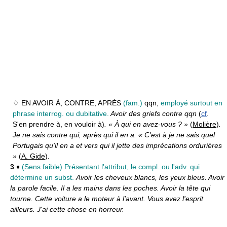
♢ EN AVOIR À, CONTRE, APRÈS
(fam.)
qqn,
employé surtout en
phrase interrog. ou dubitative.
Avoir des griefs contre qqn
(
cf
.
S'en prendre à, en vouloir à)
. « À qui en avez-vous ? »
(
Molière
)
.
Je ne sais contre qui, après qui il en a. « C'est à je ne sais quel
Portugais qu'il en a et vers qui il jette des imprécations ordurières
»
(
A. Gide
)
.
3
♦
(Sens faible) Présentant l'attribut, le compl. ou l'adv. qui
détermine un subst.
Avoir les cheveux blancs, les yeux bleus. Avoir
la parole facile. Il a les mains dans les poches. Avoir la tête qui
tourne. Cette voiture a le moteur à l'avant. Vous avez l'esprit
ailleurs. J'ai cette chose en horreur.