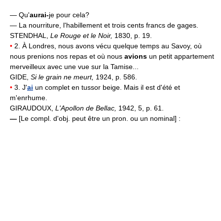
— Qu'
aurai-
je pour cela?
— La nourriture, l'habillement et trois cents francs de gages.
STENDHAL,
Le Rouge et le Noir,
1830, p. 19.
•
2. À Londres, nous avons vécu quelque temps au Savoy, où
nous prenions nos repas et où nous
avions
un petit appartement
merveilleux avec une vue sur la Tamise...
GIDE,
Si le grain ne meurt,
1924, p. 586.
•
3. J'
ai
un complet en tussor beige. Mais il est d'été et
m'enrhume.
GIRAUDOUX,
L'Apollon de Bellac,
1942, 5, p. 61.
—
[Le compl. d'obj. peut être un pron. ou un nominal] :