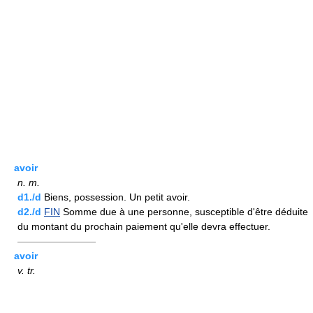
avoir
n.
m.
d1./d
Biens, possession. Un petit avoir.
d2./d
FIN
Somme due à une personne, susceptible d'être déduite
du montant du prochain paiement qu'elle devra effectuer.
————————
avoir
v.
tr.