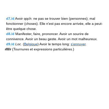
d7./d
Avoir qqch: ne pas se trouver bien (personnes); mal
fonctionner (choses). Elle n'est pas encore arrivée, elle a peut-
être quelque chose.
d8./d
Manifester, faire, prononcer. Avoir un sourire de
connivence. Avoir un beau geste. Avoir un mot malheureux.
d9./d
Loc.
(
Belgique
) Avoir le temps long:
s'ennuyer
.
rIII/r
(Tournures et expressions particulières.)