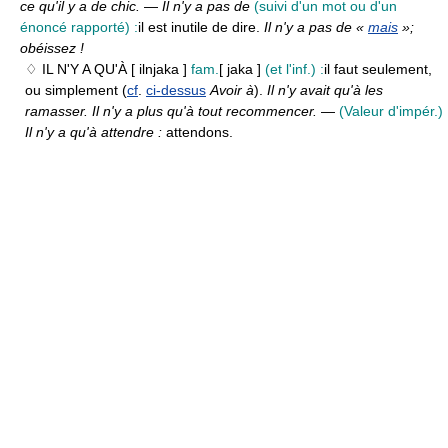
ce qu'il y a de chic.
—
Il n'y a pas de
(suivi d'un mot ou d'un
énoncé rapporté) :
il est inutile de dire.
Il n'y a pas de «
mais
»;
obéissez !
♢ IL N'Y A QU'À
[ ilnjaka ]
fam.
[ jaka ]
(et l'inf.) :
il faut seulement,
ou simplement (
cf
.
ci-dessus
Avoir à
).
Il n'y avait qu'à les
ramasser. Il n'y a plus qu'à tout recommencer.
—
(Valeur d'impér.)
Il n'y a qu'à attendre :
attendons.