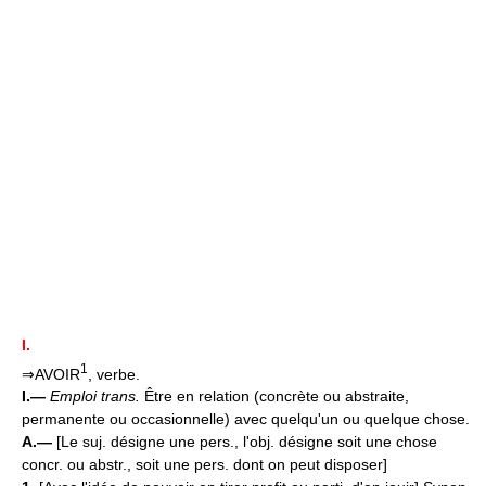
I.
1
⇒AVOIR
, verbe.
I.—
Emploi trans.
Être en relation (concrète ou abstraite,
permanente ou occasionnelle) avec quelqu'un ou quelque chose.
A.—
[Le suj. désigne une pers., l'obj. désigne soit une chose
concr. ou abstr., soit une pers. dont on peut disposer]