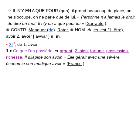
♢ IL N'Y EN A QUE POUR (qqn) :
il prend beaucoup de place, on
ne s'occupe, on ne parle que de lui.
« Personne n'a jamais le droit
de dire un mot. Il n'y en a que pour lui »
(
Sarraute
)
.
⊗ CONTR.
Manquer (
de
)
.
Rater.
⊗ HOM.
Ai :
es, est (1. être).
avoir 2.
avoir
[ avwar ]
n. m.
e
•
XI
; de 1.
avoir
1
♦
Ce que l'on possède.
⇒
argent
,
2. bien
,
fortune
,
possession
,
richesse
.
Il dilapide son avoir. « Elle gérait avec une sévère
économie son modique avoir »
(
France
)
.