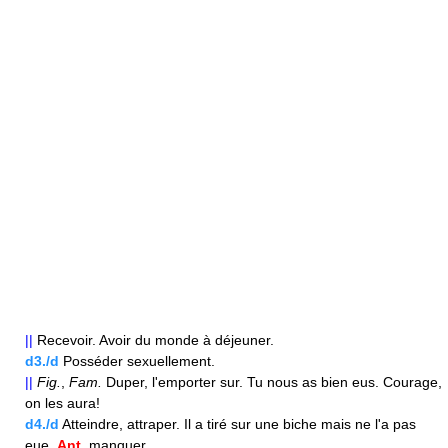
||
Recevoir. Avoir du monde à déjeuner.
d3./d
Posséder sexuellement.
||
Fig.
,
Fam.
Duper, l'emporter sur. Tu nous as bien eus. Courage,
on les aura!
d4./d
Atteindre, attraper. Il a tiré sur une biche mais ne l'a pas
eue.
Ant.
manquer.