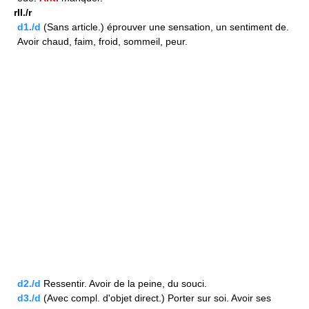
rII./r
d1./d
(Sans article.) éprouver une sensation, un sentiment de.
Avoir chaud, faim, froid, sommeil, peur.
d2./d
Ressentir. Avoir de la peine, du souci.
d3./d
(Avec compl. d'objet direct.) Porter sur soi. Avoir ses