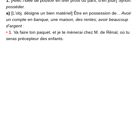
1.
[Avec l'idée de pouvoir en tirer profit ou parti, d'en jouir] Synon.
posséder.
a)
[L'obj. désigne un bien matériel] Être en possession de...
Avoir
un compte en banque, une maison, des rentes; avoir beaucoup
d'argent
:
•
1. Va faire ton paquet, et je te mènerai chez M. de Rênal, où tu
seras précepteur des enfants.