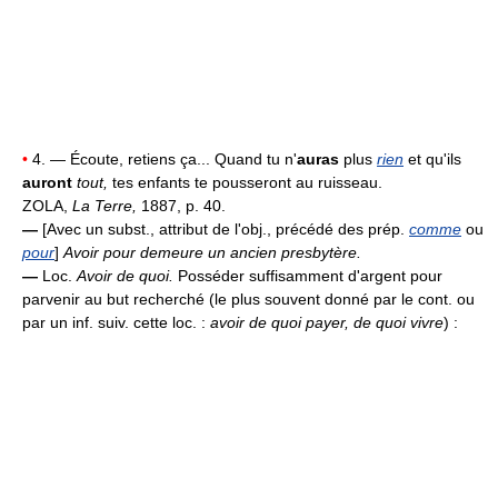
•
4. — Écoute, retiens ça... Quand tu n'
auras
plus
rien
et qu'ils
auront
tout,
tes enfants te pousseront au ruisseau.
ZOLA,
La Terre,
1887, p. 40.
—
[Avec un subst., attribut de l'obj., précédé des prép.
comme
ou
pour
]
Avoir pour demeure un ancien presbytère.
—
Loc.
Avoir de quoi.
Posséder suffisamment d'argent pour
parvenir au but recherché (le plus souvent donné par le cont. ou
par un inf. suiv. cette loc. :
avoir de quoi payer, de quoi vivre
) :