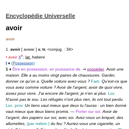
Encyclopédie Universelle
avoir
avoir
1.
avoir
[ avwar ]
v. tr.
<conjug. : 34>
e
•
aveir
X
;
lat.
habere
I
♦
(
Possession
)
1
♦
Être en possession, en jouissance de.
⇒
posséder
.
Avoir une
maison. Elle a au moins vingt paires de chaussures. Garder,
donner ce qu'on a. Quelle voiture avez-vous ?
Fam.
Qu'est-ce que
vous avez comme voiture ? Avoir de l'argent, avoir de quoi vivre,
assez pour vivre. J'ai encore de l'argent, je n'en ai plus.
Loc.
N'avoir pas le sou. Les réfugiés n'ont plus rien, ils ont tout perdu.
Loc. prov.
Un tiens vaut mieux que deux tu l'auras :
un bien donné
vaut mieux que deux biens promis. —
Porter sur soi.
Avoir de
l'argent, des papiers sur soi,
avec soi.
Avez-vous un briquet, des
allumettes,
(par méton.)
du feu ? Auriez-vous une cigarette, un