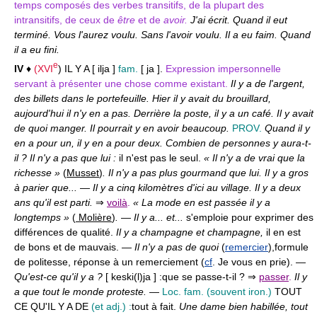
temps composés des verbes transitifs, de la plupart des
intransitifs, de ceux de
être
et de
avoir.
J'ai écrit. Quand il eut
terminé. Vous l'aurez voulu. Sans l'avoir voulu. Il a eu faim. Quand
il a eu fini.
e
IV
♦
(
XVI
) IL Y A [ ilja ]
fam.
[ ja ].
Expression impersonnelle
servant à présenter une chose comme existant.
Il y a de l'argent,
des billets dans le portefeuille. Hier il y avait du brouillard,
aujourd'hui il n'y en a pas. Derrière la poste, il y a un café. Il y avait
de quoi manger. Il pourrait y en avoir beaucoup.
PROV.
Quand il y
en a pour un, il y en a pour deux. Combien de personnes y aura-t-
il ? Il n'y a pas que lui :
il n'est pas le seul.
« Il n'y a de vrai que la
richesse »
(
Musset
)
. Il n'y a pas plus gourmand que lui. Il y a gros
à parier que...
—
Il y a cinq kilomètres d'ici au village. Il y a deux
ans qu'il est parti.
⇒
voilà
.
« La mode en est passée il y a
longtemps »
(
Molière
)
.
—
Il y a... et...
s'emploie pour exprimer des
différences de qualité.
Il y a champagne et champagne,
il en est
de bons et de mauvais. —
Il n'y a pas de quoi
(
remercier
),
formule
de politesse, réponse à un remerciement (
cf
. Je vous en prie). —
Qu'est-ce qu'il y a ?
[ keski(l)ja ] :
que se passe-t-il ? ⇒
passer
.
Il y
a que tout le monde proteste.
—
Loc. fam.
(souvent iron.)
TOUT
CE QU'IL Y A DE
(et adj.) :
tout à fait.
Une dame bien habillée, tout