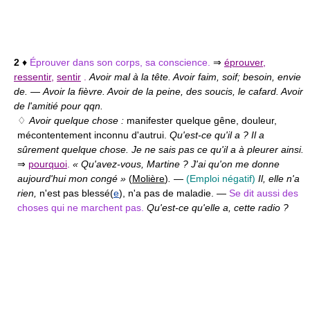
2
♦
Éprouver dans son corps, sa conscience.
⇒
éprouver
,
ressentir
,
sentir
.
Avoir mal à la tête. Avoir faim, soif; besoin, envie
de.
—
Avoir la fièvre. Avoir de la peine, des soucis, le cafard. Avoir
de l'amitié pour qqn.
♢
Avoir quelque chose :
manifester quelque gêne, douleur,
mécontentement inconnu d'autrui.
Qu'est-ce qu'il a ? Il a
sûrement quelque chose. Je ne sais pas ce qu'il a à pleurer ainsi.
⇒
pourquoi
.
« Qu'avez-vous, Martine ? J'ai qu'on me donne
aujourd'hui mon congé »
(
Molière
)
.
—
(Emploi négatif)
Il, elle n'a
rien,
n'est pas blessé(
e
), n'a pas de maladie. —
Se dit aussi des
choses qui ne marchent pas.
Qu'est-ce qu'elle a, cette radio ?