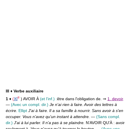
III
♦
Verbe auxiliaire
e
1
♦
(
XI
) AVOIR À
(et l'inf.) :
être dans l'obligation de. ⇒
1. devoir
.
—
(Avec un compl. dir.)
Je n'ai rien à faire. Avoir des lettres à
écrire.
Ellipt
J'ai à faire. Il a sa famille à nourrir. Sans avoir à s'en
occuper. Vous n'avez qu'un instant à attendre.
—
(Sans compl.
dir.)
J'ai à lui parler. Il n'a pas à se plaindre.
N'AVOIR QU'À :
avoir
seulement à.
Vous n'avez qu'à tourner le bouton.
—
(Avec une