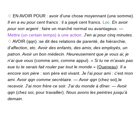
♢ EN AVOIR POUR :
avoir d'une chose moyennant (une somme).
Il en a eu pour cent francs :
il a payé cent francs.
Loc.
En avoir
pour son argent :
faire un marché normal ou avantageux. —
Mettre (un certain temps) à une action.
J'en ai pour cinq minutes.
♢ AVOIR (qqn) :
se dit des relations de parenté, de hiérarchie,
d'affection, etc.
Avoir des enfants, des amis; des employés, un
patron. Avoir un bon médecin. Heureusement que je vous ai; je
n'ai que vous
(comme ami, comme appui).
« Si tu ne m'avais pas
eue tu te serais fait rouler par tout le monde »
(
Queneau
)
. Il a
encore son père :
son père est vivant.
Je l'ai pour ami :
c'est mon
ami.
Avoir qqn comme secrétaire.
—
Avoir qqn
(chez soi),
le
recevoir.
J'ai mon frère ce soir. J'ai du monde à dîner.
—
Avoir
qqn
(chez soi, pour travailler).
Nous avons les peintres jusqu'à
demain.