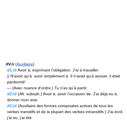
rIV./r
(
Auxiliaire
)
d1./d
Avoir à, exprimant l'obligation. J'ai à travailler.
||
N'avoir qu'à: avoir simplement à. Il n'avait qu'à avouer, il était
pardonné!
—
(Avec nuance d'ordre.) Tu n'as qu'à partir.
d2./d
(Afr. subsah.) Avoir à: avoir l'occasion de. J'ai déjà eu à
donner mon avis.
d3./d
(Auxiliaire des formes composées actives de tous les
verbes transitifs et de la plupart des verbes intransitifs.) J'ai écrit,
j'ai eu, j'ai été.